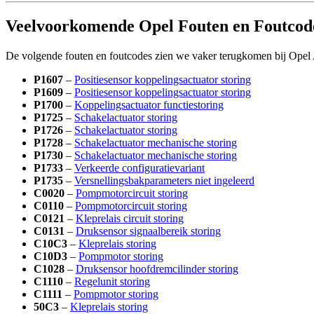
Veelvoorkomende Opel Fouten en Foutcod
De volgende fouten en foutcodes zien we vaker terugkomen bij Ope
P1607
–
Positiesensor koppelingsactuator storing
P1609
–
Positiesensor koppelingsactuator storing
P1700
–
Koppelingsactuator functiestoring
P1725
–
Schakelactuator storing
P1726
–
Schakelactuator storing
P1728
–
Schakelactuator mechanische storing
P1730
–
Schakelactuator mechanische storing
P1733
–
Verkeerde configuratievariant
P1735
–
Versnellingsbakparameters niet ingeleerd
C0020
–
Pompmotorcircuit storing
C0110
–
Pompmotorcircuit storing
C0121
–
Kleprelais circuit storing
C0131
–
Druksensor signaalbereik storing
C10C3
–
Kleprelais storing
C10D3
–
Pompmotor storing
C1028
–
Druksensor hoofdremcilinder storing
C1110
–
Regelunit storing
C1111
–
Pompmotor storing
50C3
–
Kleprelais storing