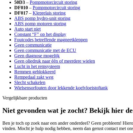
50D3
–
Pompmotorcircuit storing
DF010
–
Pompmotorcircuit storing
DF017
–
Kleprelais storing
ABS pomp hydro-unit storing
ABS pomp motoren storing
Auto start niet
Constant “F” op het display
Foutcodes betreffende magneetkleppen
Geen communicatie
Geen communicatie met de ECU
Geen diagnose mogelijk
Geen oliedruk naar één of meerdere wielen
Lucht in het remsysteem
Remmen geblokkeerd
Rempedaal zakt weg
Slecht schakelen
Wielsensorfouten door lekkende koelvloeistoftank
Vergelijkbare producten
Niet gevonden wat je zocht? Bekijk hier d
Ben je toch op zoek naar een ander onderdeel? Geen probleem! Hierond
vinden. Mocht je hulp nodig hebben, neem dan gerust contact met ons