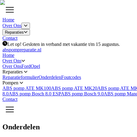
Home
Over Ons
Reparaties
Contact
Let op! Gesloten in verband met vakantie t/m 15 augustus.
abspompreparatie.nl
Home
Over Ons
Over Ons
Ford
Opel
Reparaties
Reparatieformulier
Onderdelen
Foutcodes
Pompen
ABS pomp ATE MK100
ABS pomp ATE MK20
ABS pomp ATE M
8.0
ABS pomp Bosch 8.0 ESP
ABS pomp Bosch 9.0
ABS pomp Man
Contact
Onderdelen