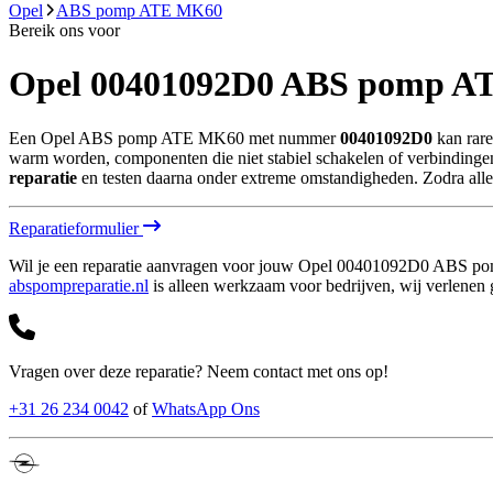
Opel
ABS pomp ATE MK60
Bereik ons voor
Opel
00401092D0
ABS pomp A
Een Opel ABS pomp ATE MK60 met nummer
00401092D0
kan rare
warm worden, componenten die niet stabiel schakelen of verbindingen d
reparatie
en testen daarna onder extreme omstandigheden. Zodra alles 
Reparatieformulier
Wil je een reparatie aanvragen voor jouw
Opel
00401092D0
ABS po
abspompreparatie.nl
is alleen werkzaam voor bedrijven, wij verlenen g
Vragen over deze reparatie? Neem contact met ons op!
+31 26 234 0042
of
WhatsApp Ons