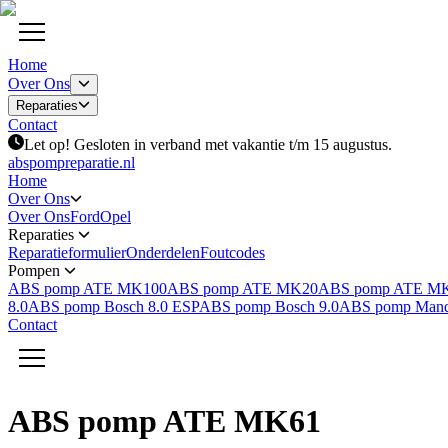
Home
Over Ons
Reparaties
Contact
Let op! Gesloten in verband met vakantie t/m 15 augustus.
abspompreparatie.nl
Home
Over Ons
Over Ons
Ford
Opel
Reparaties
Reparatieformulier
Onderdelen
Foutcodes
Pompen
ABS pomp ATE MK100
ABS pomp ATE MK20
ABS pomp ATE M
8.0
ABS pomp Bosch 8.0 ESP
ABS pomp Bosch 9.0
ABS pomp Man
Contact
ABS pomp ATE MK61