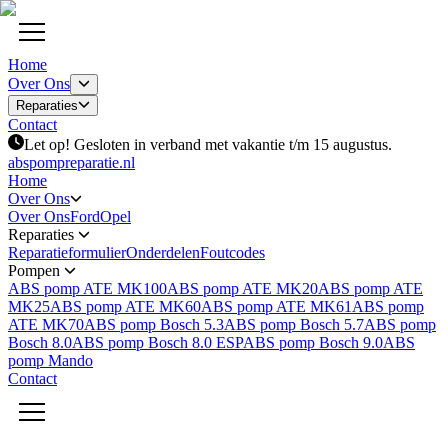
Home
Over Ons
Reparaties
Contact
Let op! Gesloten in verband met vakantie t/m 15 augustus.
abspompreparatie.nl
Home
Over Ons
Over Ons
Ford
Opel
Reparaties
Reparatieformulier
Onderdelen
Foutcodes
Pompen
ABS pomp ATE MK100
ABS pomp ATE MK20
ABS pomp ATE
MK25
ABS pomp ATE MK60
ABS pomp ATE MK61
ABS pomp
ATE MK70
ABS pomp Bosch 5.3
ABS pomp Bosch 5.7
ABS pomp
Bosch 8.0
ABS pomp Bosch 8.0 ESP
ABS pomp Bosch 9.0
ABS
pomp Mando
Contact