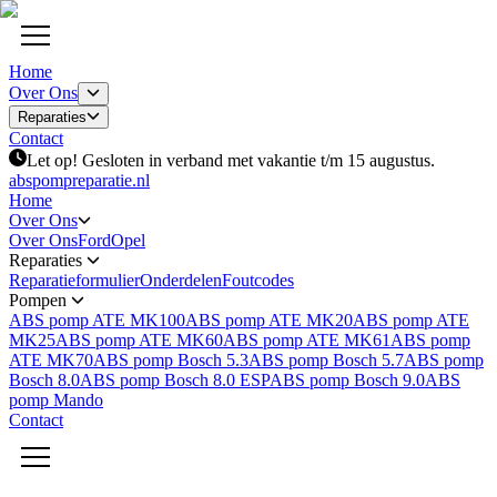
Home
Over Ons
Reparaties
Contact
Let op! Gesloten in verband met vakantie t/m 15 augustus.
abspompreparatie.nl
Home
Over Ons
Over Ons
Ford
Opel
Reparaties
Reparatieformulier
Onderdelen
Foutcodes
Pompen
ABS pomp ATE MK100
ABS pomp ATE MK20
ABS pomp ATE
MK25
ABS pomp ATE MK60
ABS pomp ATE MK61
ABS pomp
ATE MK70
ABS pomp Bosch 5.3
ABS pomp Bosch 5.7
ABS pomp
Bosch 8.0
ABS pomp Bosch 8.0 ESP
ABS pomp Bosch 9.0
ABS
pomp Mando
Contact