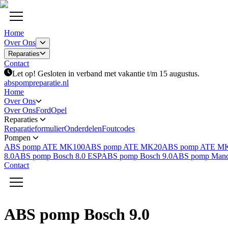
Home
Over Ons
Reparaties
Contact
Let op! Gesloten in verband met vakantie t/m 15 augustus.
abspompreparatie.nl
Home
Over Ons
Over Ons
Ford
Opel
Reparaties
Reparatieformulier
Onderdelen
Foutcodes
Pompen
ABS pomp ATE MK100
ABS pomp ATE MK20
ABS pomp ATE M
8.0
ABS pomp Bosch 8.0 ESP
ABS pomp Bosch 9.0
ABS pomp Man
Contact
ABS pomp Bosch 9.0