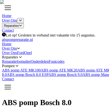
Home
Over Ons
Reparaties
Contact
Let op! Gesloten in verband met vakantie t/m 15 augustus.
abspompreparatie.nl
Home
Over Ons
Over Ons
Ford
Opel
Reparaties
Reparatieformulier
Onderdelen
Foutcodes
Pompen
ABS pomp ATE MK100
ABS pomp ATE MK20
ABS pomp ATE M
8.0
ABS pomp Bosch 8.0 ESP
ABS pomp Bosch 9.0
ABS pomp Man
Contact
ABS pomp Bosch 8.0