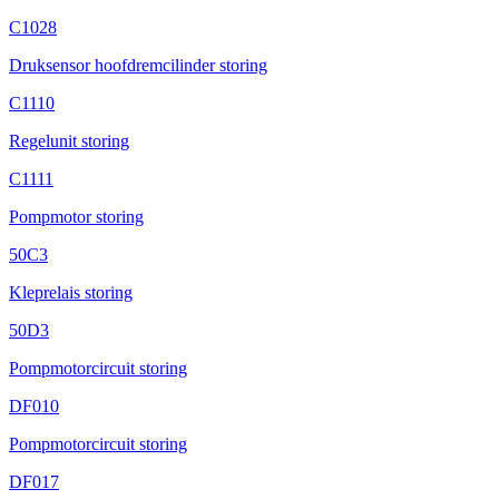
C1028
Druksensor hoofdremcilinder storing
C1110
Regelunit storing
C1111
Pompmotor storing
50C3
Kleprelais storing
50D3
Pompmotorcircuit storing
DF010
Pompmotorcircuit storing
DF017