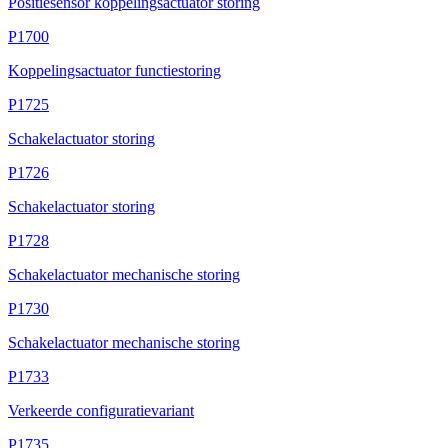
Positiesensor koppelingsactuator storing
P1700
Koppelingsactuator functiestoring
P1725
Schakelactuator storing
P1726
Schakelactuator storing
P1728
Schakelactuator mechanische storing
P1730
Schakelactuator mechanische storing
P1733
Verkeerde configuratievariant
P1735