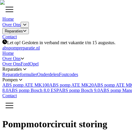
Home
Over Ons
Reparaties
Contact
Let op! Gesloten in verband met vakantie t/m 15 augustus.
abspompreparatie.nl
Home
Over Ons
Over Ons
Ford
Opel
Reparaties
Reparatieformulier
Onderdelen
Foutcodes
Pompen
ABS pomp ATE MK100
ABS pomp ATE MK20
ABS pomp ATE M
8.0
ABS pomp Bosch 8.0 ESP
ABS pomp Bosch 9.0
ABS pomp Man
Contact
Pompmotorcircuit storing