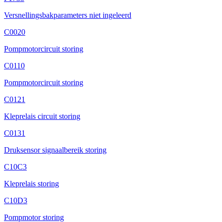
Versnellingsbakparameters niet ingeleerd
C0020
Pompmotorcircuit storing
C0110
Pompmotorcircuit storing
C0121
Kleprelais circuit storing
C0131
Druksensor signaalbereik storing
C10C3
Kleprelais storing
C10D3
Pompmotor storing