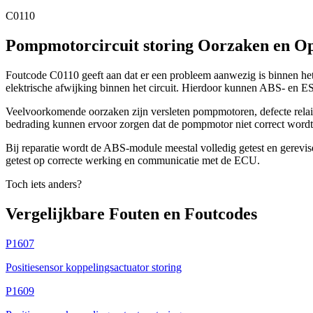
C0110
Pompmotorcircuit storing Oorzaken en Op
Foutcode C0110 geeft aan dat er een probleem aanwezig is binnen h
elektrische afwijking binnen het circuit. Hierdoor kunnen ABS- en E
Veelvoorkomende oorzaken zijn versleten pompmotoren, defecte relais
bedrading kunnen ervoor zorgen dat de pompmotor niet correct wordt
Bij reparatie wordt de ABS-module meestal volledig getest en gerevis
getest op correcte werking en communicatie met de ECU.
Toch iets anders?
Vergelijkbare Fouten en Foutcodes
P1607
Positiesensor koppelingsactuator storing
P1609