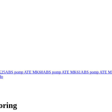
K25
ABS pomp ATE MK60
ABS pomp ATE MK61
ABS pomp ATE M
do
oring