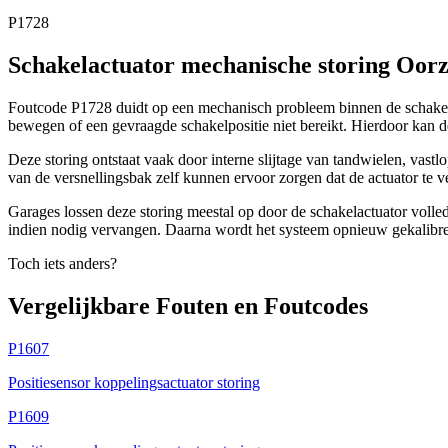
P1728
Schakelactuator mechanische storing Oor
Foutcode P1728 duidt op een mechanisch probleem binnen de schakelact
bewegen of een gevraagde schakelpositie niet bereikt. Hierdoor kan de 
Deze storing ontstaat vaak door interne slijtage van tandwielen, vast
van de versnellingsbak zelf kunnen ervoor zorgen dat de actuator te v
Garages lossen deze storing meestal op door de schakelactuator volle
indien nodig vervangen. Daarna wordt het systeem opnieuw gekalibreer
Toch iets anders?
Vergelijkbare Fouten en Foutcodes
P1607
Positiesensor koppelingsactuator storing
P1609