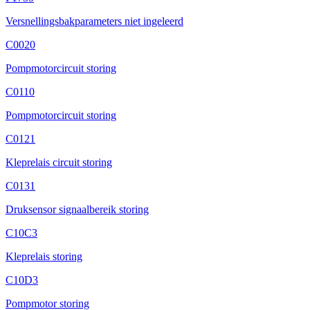
Versnellingsbakparameters niet ingeleerd
C0020
Pompmotorcircuit storing
C0110
Pompmotorcircuit storing
C0121
Kleprelais circuit storing
C0131
Druksensor signaalbereik storing
C10C3
Kleprelais storing
C10D3
Pompmotor storing