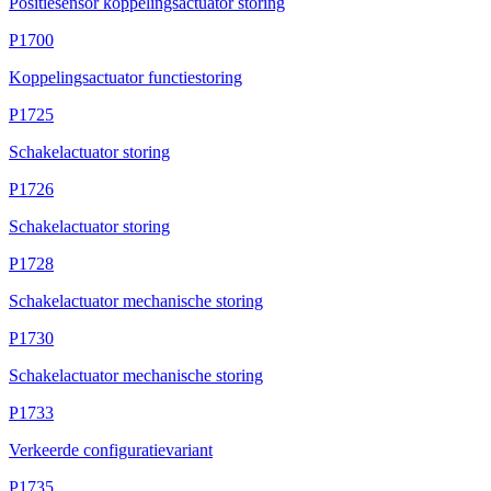
Positiesensor koppelingsactuator storing
P1700
Koppelingsactuator functiestoring
P1725
Schakelactuator storing
P1726
Schakelactuator storing
P1728
Schakelactuator mechanische storing
P1730
Schakelactuator mechanische storing
P1733
Verkeerde configuratievariant
P1735