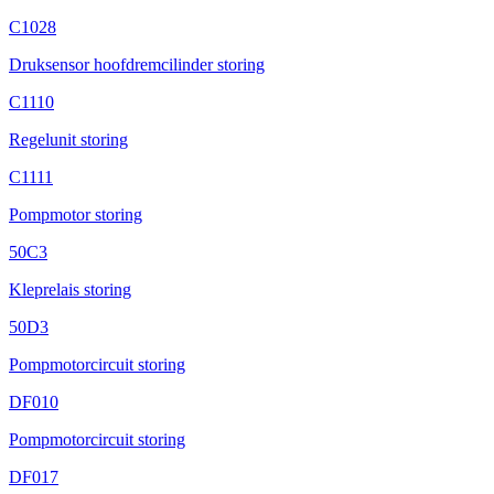
C1028
Druksensor hoofdremcilinder storing
C1110
Regelunit storing
C1111
Pompmotor storing
50C3
Kleprelais storing
50D3
Pompmotorcircuit storing
DF010
Pompmotorcircuit storing
DF017