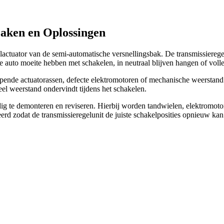
zaken en Oplossingen
uator van de semi-automatische versnellingsbak. De transmissieregeluni
auto moeite hebben met schakelen, in neutraal blijven hangen of volledi
lopende actuatorassen, defecte elektromotoren of mechanische weerstand
eel weerstand ondervindt tijdens het schakelen.
dig te demonteren en reviseren. Hierbij worden tandwielen, elektromoto
d zodat de transmissieregelunit de juiste schakelposities opnieuw kan 