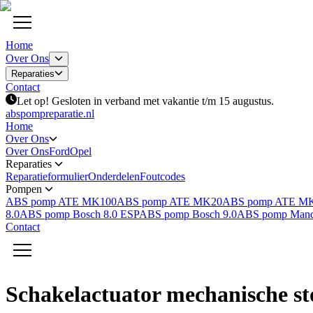
Home
Over Ons
Reparaties
Contact
Let op! Gesloten in verband met vakantie t/m 15 augustus.
abspompreparatie.nl
Home
Over Ons
Over Ons
Ford
Opel
Reparaties
Reparatieformulier
Onderdelen
Foutcodes
Pompen
ABS pomp ATE MK100
ABS pomp ATE MK20
ABS pomp ATE M
8.0
ABS pomp Bosch 8.0 ESP
ABS pomp Bosch 9.0
ABS pomp Man
Contact
Schakelactuator mechanische st